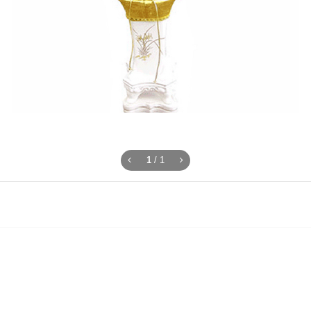
1
/
1