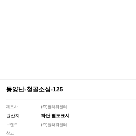
동양난-철골소심-125
제조사
(주)플라워센터
원산지
하단 별도표시
브랜드
(주)플라워센터
참고