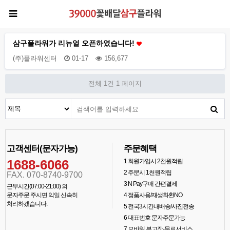
삼구플라워가 리뉴얼 오픈하였습니다!
(주)플라워센터
01-17
156,677
전체 1건
1 페이지
고객센터(문자가능)
주문혜택
1688-6066
1
회원가입시 2천원적립
2
주문시 1천원적립
FAX. 070-8740-9700
3
N Pay구매 간편결제
근무시간(07:00-21:00) 외
문자주문 주시면 익일 신속히
4
정품사용/재생화환NO
처리하겠습니다.
5
전국3시간내배송/사진전송
6
대표번호 문자주문가능
7
모바일 부고장-무료서비스