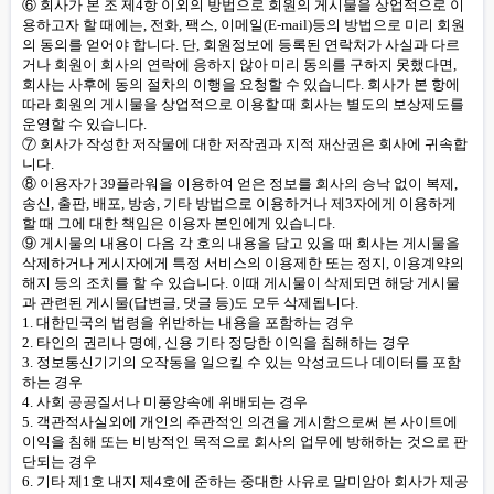
⑥ 회사가 본 조 제4항 이외의 방법으로 회원의 게시물을 상업적으로 이
용하고자 할 때에는, 전화, 팩스, 이메일(E-mail)등의 방법으로 미리 회원
의 동의를 얻어야 합니다. 단, 회원정보에 등록된 연락처가 사실과 다르
거나 회원이 회사의 연락에 응하지 않아 미리 동의를 구하지 못했다면,
회사는 사후에 동의 절차의 이행을 요청할 수 있습니다. 회사가 본 항에
따라 회원의 게시물을 상업적으로 이용할 때 회사는 별도의 보상제도를
운영할 수 있습니다.
⑦ 회사가 작성한 저작물에 대한 저작권과 지적 재산권은 회사에 귀속합
니다.
⑧ 이용자가 39플라워을 이용하여 얻은 정보를 회사의 승낙 없이 복제,
송신, 출판, 배포, 방송, 기타 방법으로 이용하거나 제3자에게 이용하게
할 때 그에 대한 책임은 이용자 본인에게 있습니다.
⑨ 게시물의 내용이 다음 각 호의 내용을 담고 있을 때 회사는 게시물을
삭제하거나 게시자에게 특정 서비스의 이용제한 또는 정지, 이용계약의
해지 등의 조치를 할 수 있습니다. 이때 게시물이 삭제되면 해당 게시물
과 관련된 게시물(답변글, 댓글 등)도 모두 삭제됩니다.
1. 대한민국의 법령을 위반하는 내용을 포함하는 경우
2. 타인의 권리나 명예, 신용 기타 정당한 이익을 침해하는 경우
3. 정보통신기기의 오작동을 일으킬 수 있는 악성코드나 데이터를 포함
하는 경우
4. 사회 공공질서나 미풍양속에 위배되는 경우
5. 객관적사실외에 개인의 주관적인 의견을 게시함으로써 본 사이트에
이익을 침해 또는 비방적인 목적으로 회사의 업무에 방해하는 것으로 판
단되는 경우
6. 기타 제1호 내지 제4호에 준하는 중대한 사유로 말미암아 회사가 제공