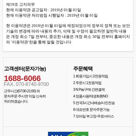
제19조 고지의무
현재 이용약관 공고일자 : 2019년 01월 01일
현재 이용약관 처리방침 시행일자 : 2019년 01월 01일
현 이용약관은 2019년 01월 01일에 제정되었으며 정부의 정책 또는 보안
기술의 변경에 따라 내용의 추가, 삭제 및 수정이 필요하면 일반적 내용
은 개정 최소 7일 전부터, 중요한 내용은 개정 최소 30일 전부터 홈페이지
의 ’이용약관’란을 통해 알릴 것입니다
고객센터(문자가능)
주문혜택
1688-6066
1
회원가입시 2천원적립
2
주문시 1천원적립
FAX. 070-8740-9700
3
N Pay구매 간편결제
근무시간(07:00-21:00) 외
문자주문 주시면 익일 신속히
4
정품사용/재생화환NO
처리하겠습니다.
5
전국3시간내배송/사진전송
6
대표번호 문자주문가능
7
모바일 부고장-무료서비스