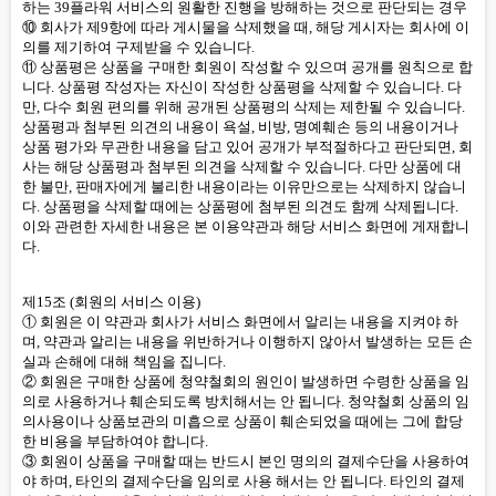
하는 39플라워 서비스의 원활한 진행을 방해하는 것으로 판단되는 경우
⑩ 회사가 제9항에 따라 게시물을 삭제했을 때, 해당 게시자는 회사에 이
의를 제기하여 구제받을 수 있습니다.
⑪ 상품평은 상품을 구매한 회원이 작성할 수 있으며 공개를 원칙으로 합
니다. 상품평 작성자는 자신이 작성한 상품평을 삭제할 수 있습니다. 다
만, 다수 회원 편의를 위해 공개된 상품평의 삭제는 제한될 수 있습니다.
상품평과 첨부된 의견의 내용이 욕설, 비방, 명예훼손 등의 내용이거나
상품 평가와 무관한 내용을 담고 있어 공개가 부적절하다고 판단되면, 회
사는 해당 상품평과 첨부된 의견을 삭제할 수 있습니다. 다만 상품에 대
한 불만, 판매자에게 불리한 내용이라는 이유만으로는 삭제하지 않습니
다. 상품평을 삭제할 때에는 상품평에 첨부된 의견도 함께 삭제됩니다.
이와 관련한 자세한 내용은 본 이용약관과 해당 서비스 화면에 게재합니
다.
제15조 (회원의 서비스 이용)
① 회원은 이 약관과 회사가 서비스 화면에서 알리는 내용을 지켜야 하
며, 약관과 알리는 내용을 위반하거나 이행하지 않아서 발생하는 모든 손
실과 손해에 대해 책임을 집니다.
② 회원은 구매한 상품에 청약철회의 원인이 발생하면 수령한 상품을 임
의로 사용하거나 훼손되도록 방치해서는 안 됩니다. 청약철회 상품의 임
의사용이나 상품보관의 미흡으로 상품이 훼손되었을 때에는 그에 합당
한 비용을 부담하여야 합니다.
③ 회원이 상품을 구매할 때는 반드시 본인 명의의 결제수단을 사용하여
야 하며, 타인의 결제수단을 임의로 사용 해서는 안 됩니다. 타인의 결제